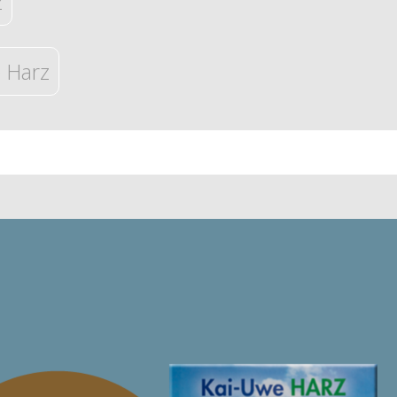
z
 Harz