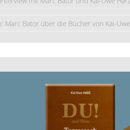
Interview mit Marc Bator und Kai-Uwe Har
: Marc Bator über die Bücher von Kai-Uwe