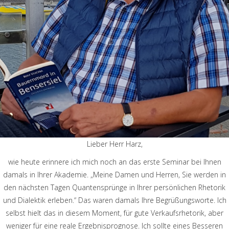
Lieber Herr Harz,
wie heute erinnere ich mich noch an das erste Seminar bei Ihnen
damals in Ihrer Akademie. „Meine Damen und Herren, Sie werden in
den nächsten Tagen Quantensprünge in Ihrer persönlichen Rhetorik
und Dialektik erleben.“ Das waren damals Ihre Begrüßungsworte. Ich
selbst hielt das in diesem Moment, für gute Verkaufsrhetorik, aber
weniger für eine reale Ergebnisprognose. Ich sollte eines Besseren